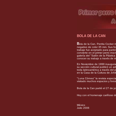
BOLA DE LA CAN
B
ola de la Can, Perrita Cocker 
negativo de color 35 mm. Sus fo
trabajo fue aceptado para partic
convierte en el primer perro ins
galería del "Salón de la Plás
conocer su trabajo a través de in
En Noviembre de 1999 inaugura 
su sección cultural publicó un ar
toda latinoamérica a través del
en la Casa de la Cultura de Jch
"Luna Córnea" la revista especia
visitado muchos espacios y foros
Bola de la Can partió el 27 de 
Hoy con el homenaje cariñoso d
México
Julio 2006