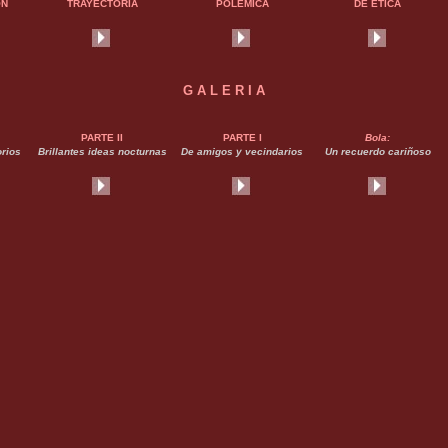
ON
TRAYECTORIA
POLEMICA
DE ETICA
G A L E R I A
PARTE II
PARTE I
Bola:
orios
Brillantes ideas nocturnas
De amigos y vecindarios
Un recuerdo cariñoso