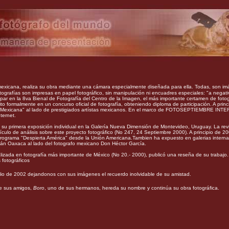
mexicana, realiza su obra mediante una cámara especialmente diseñada para ella. Todas, son imá
tografías son impresas en papel fotográfico, sin manipulación ni encuadres especiales: "a negat
ipar en la 8va Bienal de Fotografía del Centro de la Imagen, el más importante certamen de fotog
crito formalmente en un concurso oficial de fotografía, obteniendo diploma de participación. A pri
tica Mexicana" al lado de prestigiados artístas mexicanos. En el marco de FOTOSEPTIEMBRE 
ternet.
su primera exposición individual en la Galería Nueva Dimensión de Montevideo, Uruguay. La r
tículo de análisis sobre este proyecto fotográfico (No 247, 24 Septiembre 2000). A principio de 2
 programa "Despierta América" desde la Unión Americana.Tambien ha expuesto en galerias inter
itán Oaxaca al lado del fotografo mexicano Don Héctor García.
lizada en fotografía más importante de México (No 20.- 2000), publicó una reseña de su trabajo.
 fotográficos
julio de 2002 dejandonos con sus imágenes el recuerdo inolvidable de su amistad.
e sus amigos,
Boro
, uno de sus hermanos, hereda su nombre y continúa su obra fotográfica.