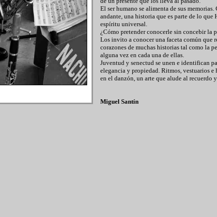
de un presente que los lleva al pasado.
El ser humano se alimenta de sus memorias. 
andante, una historia que es parte de lo que
espíritu universal.
¿Cómo pretender conocerle sin concebir la pl
Los invito a conocer una faceta común que r
corazones de muchas historias tal como la p
alguna vez en cada una de ellas.
Juventud y senectud se unen e identifican pa
elegancia y propiedad. Ritmos, vestuarios e 
en el danzón, un arte que alude al recuerdo y
Miguel Santín