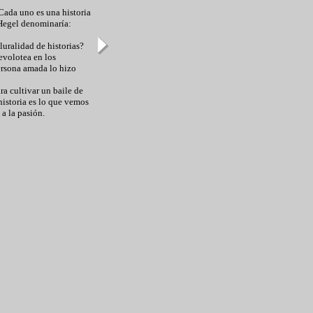
Cada uno es una historia
 Hegel denominaría:
uralidad de historias?
evolotea en los
ersona amada lo hizo
ra cultivar un baile de
historia es lo que vemos
 a la pasión.