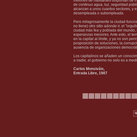
millones de habitantes disponían de m
de continuo agua, luz, seguridad públic
alcanzan a unos cuantos sectores, y 
desempleada o subempleada.
Pero milagrosamente la ciudad funciona
no tiene) otro sitio adonde ir, el "orgu
ciudad más fea y poblada del mundo, l
esperanzas menores. Ante esto, el terr
en la capital al límite, y ya no son perm
posposición de soluciones, la corrupci
ausencia de organizaciones democrát
Los capitalinos se añaden un conocimi
a nadie, el gobierno no solo es a medi
Carlos Monsiváis,
Entrada Libre, 1987