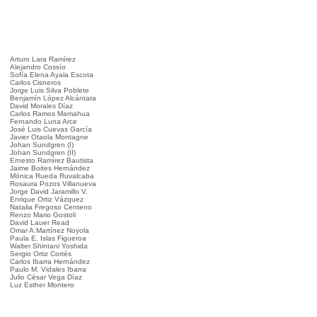
Arturo Lara Ramírez
Alejandro Cossío
Sofía Elena Ayala Escota
Carlos Cisneros
Jorge Luis Silva Poblete
Benjamín López Alcántara
David Morales Díaz
Carlos Ramos Mamahua
Fernando Luna Arce
José Luis Cuevas García
Javier Otaola Montagne
Johan Sundgren (I)
Johan Sundgren (II)
Ernesto Ramírez Bautista
Jaime Boites Hernández
Mónica Rueda Ruvalcaba
Rosaura Pozos Villanueva
Jorge David Jaramillo V.
Enrique Ortiz Vázquez
Natalia Fregoso Centeno
Renzo Mario Gostoli
David Lauer Read
Omar A.Martínez Noyola
Paula E. Islas Figueroa
Walter Shintani Yoshida
Sergio Ortiz Cortés
Carlos Ibarra Hernández
Paulo M. Vidales Ibarra
Julio César Vega Díaz
Luz Esther Montero