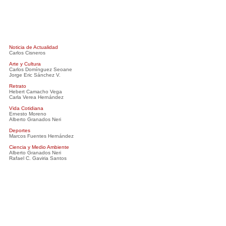
Noticia de Actualidad
Carlos Cisneros
Arte y Cultura
Carlos Domínguez Seoane
Jorge Eric Sánchez V.
Retrato
Hebert Camacho Vega
Carla Verea Hernández
Vida Cotidiana
Ernesto Moreno
Alberto Granados Neri
Deportes
Marcos Fuentes Hernández
Ciencia y Medio Ambiente
Alberto Granados Neri
Rafael C. Gaviria Santos