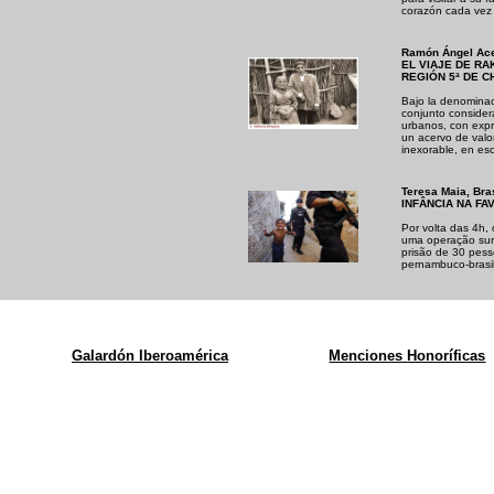
corazón cada vez 
Ramón Ángel Ace
EL VIAJE DE RA
REGIÓN 5ª DE C
Bajo la denominac
conjunto conside
urbanos, con expr
un acervo de valo
inexorable, en es
Teresa Maia, Bra
INFÂNCIA NA FA
Por volta das 4h, 
uma operação surp
prisão de 30 pess
pernambuco-brasil
Galardón Iberoamérica
Menciones Honoríficas