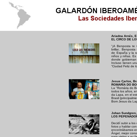
Ariadna Arnés, 
EL CIRCO DE L
“¡A Benposta te 
brillar.. Benpost
de España y la 
niños y niñas. Es
donde gobiernan 
Incluso tienen u
“Ciudad Feliz de 
Jesus Carlos, Br
ROMARÍA DO BO
La "Romária do Bo
todos los años, e
da Lapa, en el es
Brasil (principal
Bom Jesus da La
Johan Sundgren
LOS PEPENADO
Decidí subir a lo
fotos y hablar con
encontrábamos en e
Ángel, mejor con
para visitar a su 