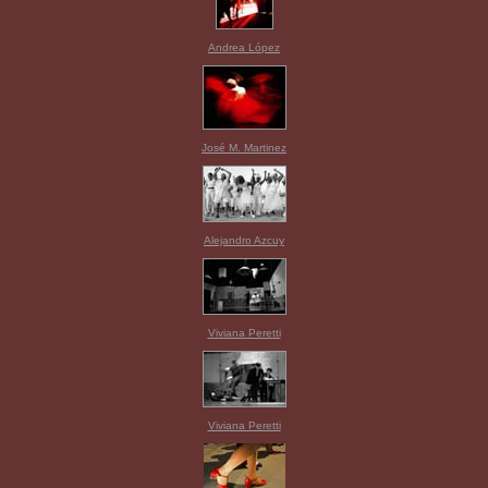
Andrea López
José M. Martinez
Alejandro Azcuy
Viviana Peretti
Viviana Peretti