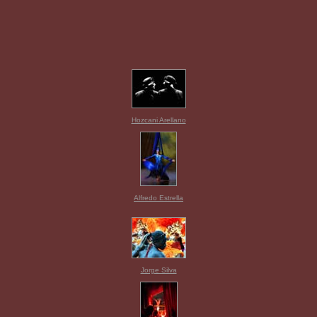
Hozcani Arellano
Alfredo Estrella
Jorge Silva