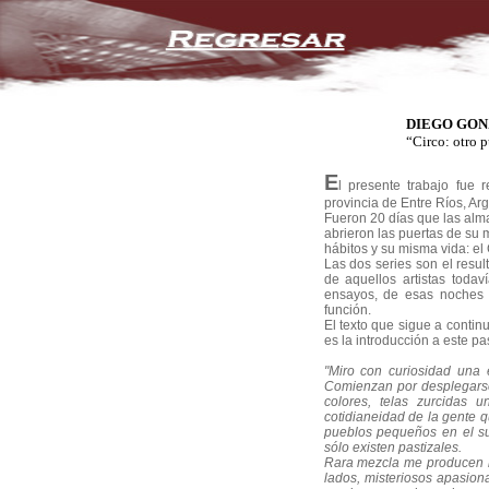
DIEGO GON
“Circo: otro 
E
l presente trabajo fue 
provincia de Entre Ríos, Arg
Fueron 20 días que las alma
abrieron las puertas de su
hábitos y su misma vida: el 
Las dos series son el resul
de aquellos artistas todav
ensayos, de esas noches 
función.
El texto que sigue a continu
es la introducción a este pa
"Miro con curiosidad una 
Comienzan por desplegarse 
colores, telas zurcidas 
cotidianeidad de la gente q
pueblos pequeños en el s
sólo existen pastizales.
Rara mezcla me producen lo
lados, misteriosos apasion