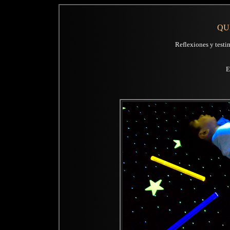
QU
Reflexiones y testim
E