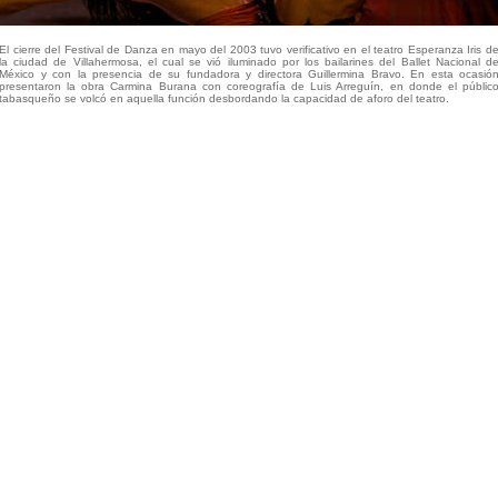
El cierre del Festival de Danza en mayo del 2003 tuvo verificativo en el teatro Esperanza Iris d
la ciudad de Villahermosa, el cual se vió iluminado por los bailarines del Ballet Nacional d
México y con la presencia de su fundadora y directora Guillermina Bravo. En esta ocasió
presentaron la obra Carmina Burana con coreografía de Luis Arreguín, en donde el públic
tabasqueño se volcó en aquella función desbordando la capacidad de aforo del teatro.